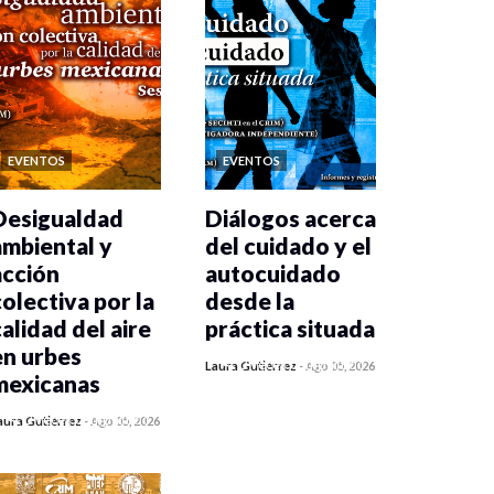
EVENTOS
EVENTOS
Desigualdad
Diálogos acerca
ambiental y
del cuidado y el
acción
autocuidado
colectiva por la
desde la
calidad del aire
práctica situada
en urbes
0 veces compartido
Laura Gutiérrez
-
Ago 05, 2026
mexicanas
75 vistas
0 veces compartido
aura Gutiérrez
-
Ago 05, 2026
81 vistas