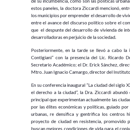
de su incumbencia, como son las políticas urbanas
estos paneles, la doctora Ziccardi mencionó, entre
los municipios por emprender el desarrollo de vivi
entre el avance del discurso político sobre el co
que el despunte del desarrollo de vivienda de inte
desarrolladoras en perjuicio de la sociedad.
Posteriormente, en la tarde se llevó a cabo la i
Contigiani” con la presencia del Lic. Ricardo 
Secretario Académico; el Dr. Erick Sánchez, direct
Mtro. Juan Ignacio Camargo, director del Instituto
En su conferencia inaugural “La ciudad del siglo X
el derecho a la ciudad”, la Dra. Ziccardi abundó
principal que experimentan actualmente las ciuda
por las élites económicas y políticas, guiado po
urbanas, re densifica y gentrifica los centros h
proyecto de ciudad en resistencia, promovido p
buscan mejores condiciones de vida para el conju