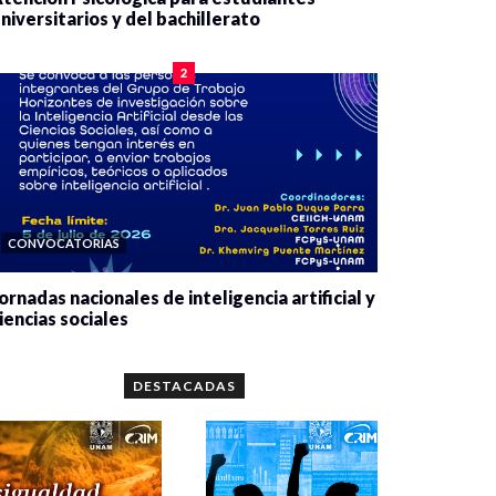
niversitarios y del bachillerato
0 veces compartido
2075 vistas
2
CONVOCATORIAS
ornadas nacionales de inteligencia artificial y
iencias sociales
0 veces compartido
5641 vistas
DESTACADAS