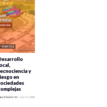
EVENTOS
Desarrollo
ocal,
tecnociencia y
riesgo en
sociedades
complejas
0 veces compartido
aura Gutiérrez
-
Ago 05, 2026
66 vistas