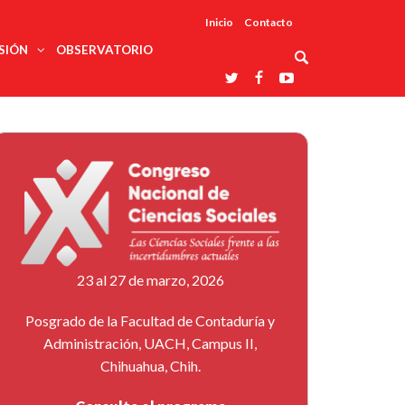
Inicio
Contacto
SIÓN
OBSERVATORIO
Asociaciones
udios
profesionales
onales
Grupos de
Reconoce
arrollo
trabajo
ar
La UDUALC
rcultural
os
A La
Redes
Universidad
cación
temáticas
De México
odología
Laboratorios
tico
En Su 475
as ciencias
Aniversario
nacionales
ales
Entidades
afines
d pública
23 al 27 de marzo, 2026
ajo social
ismo
Posgrado de la Facultad de Contaduría y
Administración, UACH, Campus II,
Chihuahua, Chih.