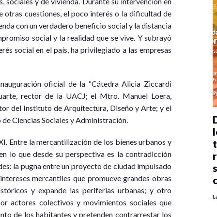
, sociales y de vivienda. Durante su intervención en
 otras cuestiones, el poco interés o la dificultad de
enda con un verdadero beneficio social y la distancia
mpromiso social y la realidad que se vive. Y subrayó
rés social en el país, ha privilegiado a las empresas
nauguración oficial de la “Cátedra Alicia Ziccardi
Duarte, rector de la UACJ; el Mtro. Manuel Loera,
or del Instituto de Arquitectura, Diseño y Arte; y el
 de Ciencias Sociales y Administración.
l
XI. Entre la mercantilización de los bienes urbanos y
 en lo que desde su perspectiva es la contradicción
des: la pugna entre un proyecto de ciudad impulsado
r intereses mercantiles que promueve grandes obras
istóricos y expande las periferias urbanas; y otro
L
or actores colectivos y movimientos sociales que
nto de los habitantes y pretenden contrarrestar los