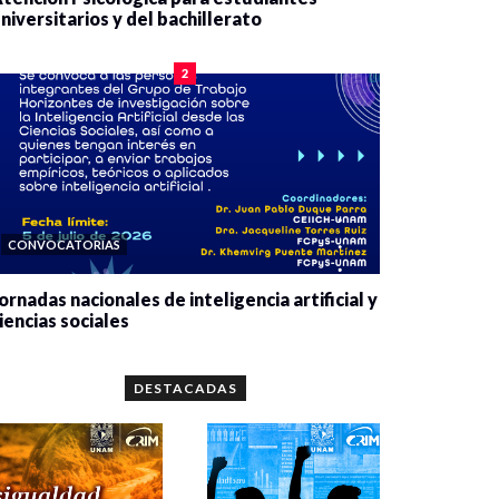
niversitarios y del bachillerato
0 veces compartido
2078 vistas
2
CONVOCATORIAS
ornadas nacionales de inteligencia artificial y
iencias sociales
0 veces compartido
5657 vistas
DESTACADAS