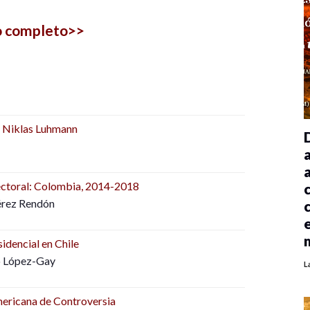
o completo>>
de Niklas Luhmann
lectoral: Colombia, 2014-2018
érez Rendón
idencial en Chile
o López-Gay
L
americana de Controversia