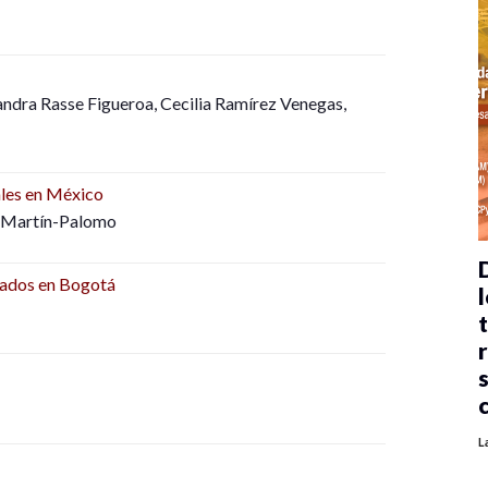
andra Rasse Figueroa, Cecilia Ramírez Venegas,
ales en México
a Martín-Palomo
liados en Bogotá
l
L