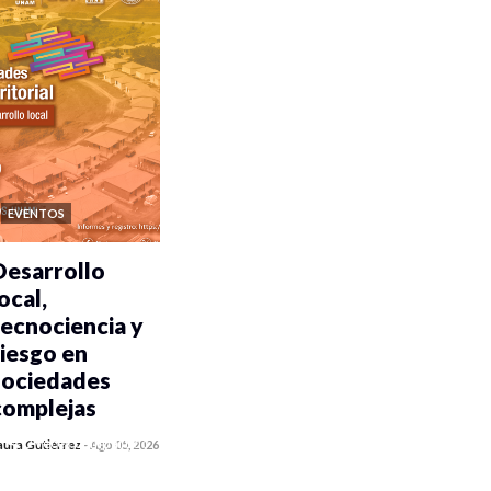
EVENTOS
Desarrollo
ocal,
tecnociencia y
riesgo en
sociedades
complejas
0 veces compartido
aura Gutiérrez
-
Ago 05, 2026
351 vistas