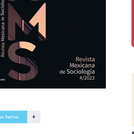
+
en Twitter
A