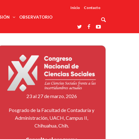
Inicio
Contacto
SIÓN
OBSERVATORIO
Asociaciones
udios
profesionales
onales
Grupos de
Reconoce
arrollo
trabajo
ar
La UDUALC
rcultural
os
A La
Redes
Universidad
cación
temáticas
De México
odología
Laboratorios
tico
En Su 475
as ciencias
Aniversario
nacionales
ales
Entidades
afines
d pública
23 al 27 de marzo, 2026
ajo social
ismo
Posgrado de la Facultad de Contaduría y
Administración, UACH, Campus II,
Chihuahua, Chih.