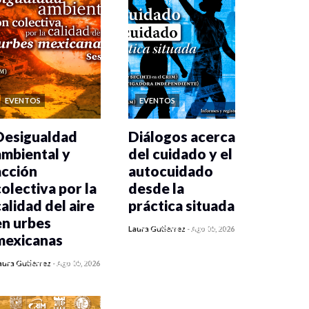
EVENTOS
EVENTOS
Desigualdad
Diálogos acerca
ambiental y
del cuidado y el
acción
autocuidado
colectiva por la
desde la
calidad del aire
práctica situada
en urbes
0 veces compartido
Laura Gutiérrez
-
Ago 05, 2026
mexicanas
406 vistas
0 veces compartido
aura Gutiérrez
-
Ago 05, 2026
409 vistas