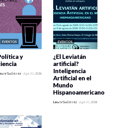
EVENTOS
EVENTOS
olítica y
¿El Leviatán
ciencia
artificial?
Inteligencia
0 veces compartido
aura Gutiérrez
-
Ago 07, 2026
Artificial en el
181 vistas
Mundo
Hispanoamericano
0 veces compartido
Laura Gutiérrez
-
Ago 07, 2026
205 vistas