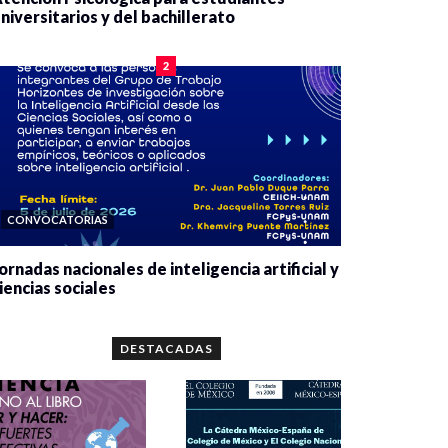
niversitarios y del bachillerato
0 veces compartido
2084 vistas
2
CONVOCATORIAS
ornadas nacionales de inteligencia artificial y
iencias sociales
0 veces compartido
5666 vistas
DESTACADAS