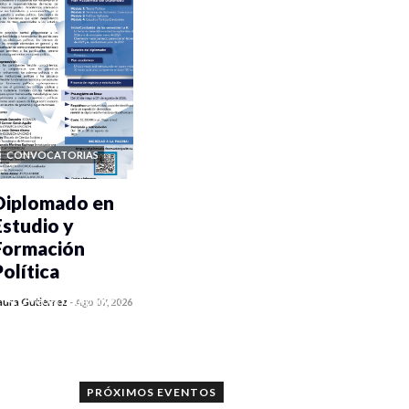
CONVOCATORIAS
Diplomado en
Estudio y
Formación
Política
0 veces compartido
aura Gutiérrez
-
Ago 07, 2026
969 vistas
PRÓXIMOS EVENTOS