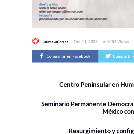
Oct 11, 2023
1484 Vistas
Laura Gutiérrez
Compartir en Facebook
Compartir 
Centro Peninsular en Huma
Seminario Permanente Democracia
México co
Resurgimiento y config