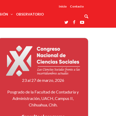
Inicio
Contacto
SIÓN
OBSERVATORIO
Asociaciones
udios
profesionales
onales
Grupos de
Reconoce
arrollo
trabajo
ar
La UDUALC
rcultural
os
A La
Redes
Universidad
cación
temáticas
De México
odología
Laboratorios
tico
En Su 475
as ciencias
Aniversario
nacionales
ales
Entidades
afines
d pública
23 al 27 de marzo, 2026
ajo social
ismo
Posgrado de la Facultad de Contaduría y
Administración, UACH, Campus II,
Chihuahua, Chih.