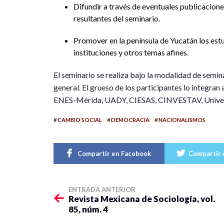
Difundir a través de eventuales publicacione
resultantes del seminario.
Promover en la península de Yucatán los estu
instituciones y otros temas afines.
El seminario se realiza bajo la modalidad de semin
general. El grueso de los participantes lo integra
ENES-Mérida, UADY, CIESAS, CINVESTAV, Univers
#
#
#
CAMBIO SOCIAL
DEMOCRACIA
NACIONALISMOS
Compartir en Facebook
Compartir 
ENTRADA ANTERIOR
Revista Mexicana de Sociología, vol.
85, núm. 4