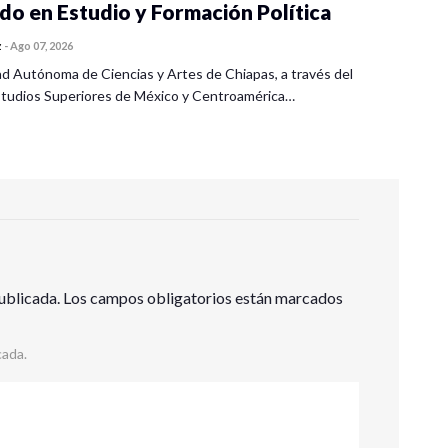
o en Estudio y Formación Política
z
-
Ago 07, 2026
ad Autónoma de Ciencias y Artes de Chiapas, a través del
tudios Superiores de México y Centroamérica…
ublicada.
Los campos obligatorios están marcados
cada.