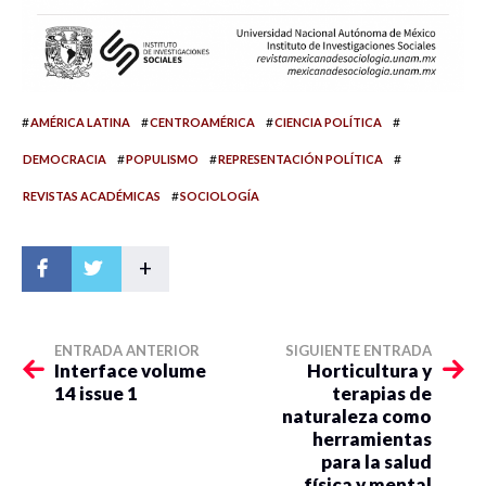
#
#
#
#
AMÉRICA LATINA
CENTROAMÉRICA
CIENCIA POLÍTICA
#
#
#
DEMOCRACIA
POPULISMO
REPRESENTACIÓN POLÍTICA
#
REVISTAS ACADÉMICAS
SOCIOLOGÍA
+
ENTRADA ANTERIOR
SIGUIENTE ENTRADA
Interface volume
Horticultura y
14 issue 1
terapias de
naturaleza como
herramientas
para la salud
física y mental