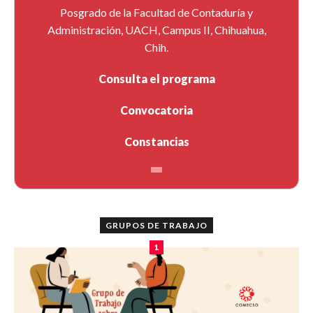
Posgrado de la Facultad de Contaduría y
Administración, UACH, Campus II, Chihuahua,
Chih.
Consulta el programa
Convocatoria
Constancias
GRUPOS DE TRABAJO
1