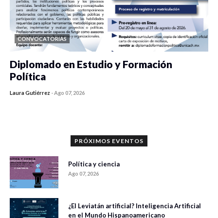
CONVOCATORIAS
Diplomado en Estudio y Formación
Política
Laura Gutiérrez
-
Ago 07, 2026
0 veces compartido
1182 vistas
PRÓXIMOS EVENTOS
Política y ciencia
Ago 07, 2026
¿El Leviatán artificial? Inteligencia Artificial
en el Mundo Hispanoamericano