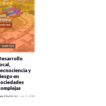
EVENTOS
Desarrollo
ocal,
tecnociencia y
riesgo en
sociedades
complejas
0 veces compartido
aura Gutiérrez
-
Ago 05, 2026
320 vistas