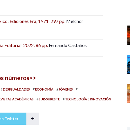
ico: Ediciones Era, 1971: 297 pp.
Melchor
a Editorial, 2022: 86 pp.
Fernando Castaños
los números>>
#
#
#
#
DESIGUALDADES
ECONOMÍA
JÓVENES
#
#
EVISTAS ACADÉMICAS
SUR-SURESTE
TECNOLOGÍA E INNOVACIÓN
+
en Twitter