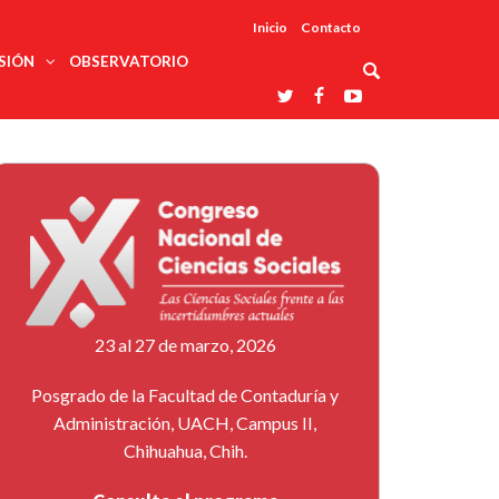
Inicio
Contacto
SIÓN
OBSERVATORIO
Asociaciones
udios
profesionales
onales
Grupos de
Reconoce
arrollo
trabajo
ar
La UDUALC
rcultural
os
A La
Redes
Universidad
cación
temáticas
De México
odología
Laboratorios
tico
En Su 475
as ciencias
Aniversario
nacionales
ales
Entidades
afines
d pública
23 al 27 de marzo, 2026
ajo social
ismo
Posgrado de la Facultad de Contaduría y
Administración, UACH, Campus II,
Chihuahua, Chih.