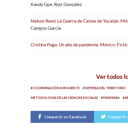
Kandy Gpe. Ruiz González
Nelson Reed. La Guerra de Castas de Yucatán. Méx
Campos García
Cristina Puga. Un año de pandemia. México: Fictici
Ver todos 
#
#
COORDINACIÓN SUR SURESTE
DEFENSA DEL TERRITORIO
#
#
METODOLOGÍA DE LAS CIENCIAS SOCIALES
PANDEMIA
R
Compartir en Facebook
Compartir 