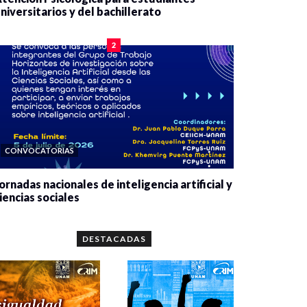
niversitarios y del bachillerato
0 veces compartido
2078 vistas
2
CONVOCATORIAS
ornadas nacionales de inteligencia artificial y
iencias sociales
0 veces compartido
5650 vistas
DESTACADAS