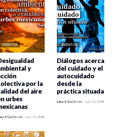
EVENTOS
EVENTOS
Desigualdad
Diálogos acerca
ambiental y
del cuidado y el
acción
autocuidado
colectiva por la
desde la
calidad del aire
práctica situada
en urbes
0 veces compartido
Laura Gutiérrez
-
Ago 05, 2026
mexicanas
356 vistas
0 veces compartido
aura Gutiérrez
-
Ago 05, 2026
365 vistas