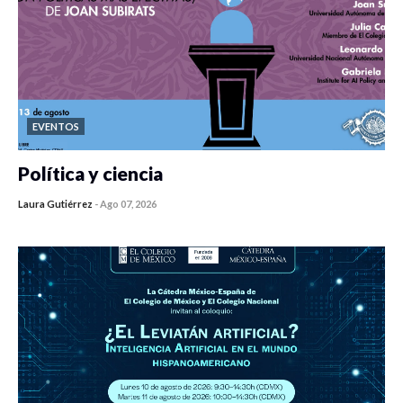
EVENTOS
Política y ciencia
Laura Gutiérrez
-
Ago 07, 2026
0 veces compartido
419 vistas