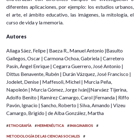
diferentes aplicaciones, por ejemplo: los estudios urbanos,
el arte, el ámbito educativo, las imágenes, la mitología, el
curso de vida y la memoria.
Autores
Aliaga Sáez, Felipe | Baeza R., Manuel Antonio |Basulto
Gallegos, Oscar | Carmona Ochoa, Gabriela | Carretero
Pasín, Ángel Enrique | Cegarra Guerrero, José Antonio |
Dittus Benavente, Rubén | Durán Vázquez, José Francisco |
Jodelet, Denise | Maffesoli, Michel | Murcia Peña,
Napoleón | Murcia Gómez, Jorge Iván||Narváez Tijerina,
Adolfo Benito | Ramírez Camargo, Carol |Fernanda | Riffo
Pavón, Ignacio | Sancho, Roberto | Silva, Amando | Vizeu
Camargo, Brigido | de Alba González, Martha
#
#
#
#
ETNOGRAFÍA
HERMENÉUTICA
IMAGINARIOS
#
METODOLOGÍA DE LAS CIENCIAS SOCIALES