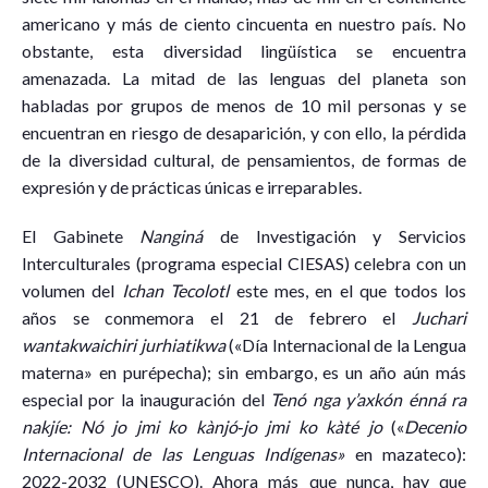
americano y más de ciento cincuenta en nuestro país. No
obstante, esta diversidad lingüística se encuentra
amenazada. La mitad de las lenguas del planeta son
habladas por grupos de menos de 10 mil personas y se
encuentran en riesgo de desaparición, y con ello, la pérdida
de la diversidad cultural, de pensamientos, de formas de
expresión y de prácticas únicas e irreparables.
El Gabinete
Nanginá
de Investigación y Servicios
Interculturales (programa especial CIESAS) celebra con un
volumen del
Ichan Tecolotl
este mes, en el que todos los
años se conmemora el 21 de febrero el
Juchari
wantakwaichiri jurhiatikwa
(«Día Internacional de la Lengua
materna» en purépecha); sin embargo, es un año aún más
especial por la inauguración del
Tenó nga y’axkón énná ra
nakjíe: Nó jo jmi ko kànjó‑jo jmi ko kàté jo
(«
Decenio
Internacional de las Lenguas Indígenas»
en mazateco):
2022-2032 (UNESCO). Ahora más que nunca, hay que