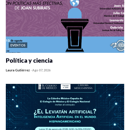
EVENTOS
Política y ciencia
Laura Gutiérrez
-
Ago 07, 2026
0 veces compartido
114 vistas