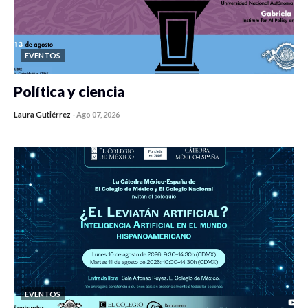
EVENTOS
Política y ciencia
Laura Gutiérrez
-
Ago 07, 2026
0 veces compartido
475 vistas
EVENTOS