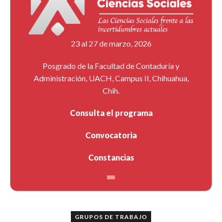
23 al 27 de marzo, 2026
Posgrado de la Facultad de Contaduría y
Administración, UACH, Campus II, Chihuahua,
Chih.
Consulta el programa
Convocatoria
Constancias
GRUPOS DE TRABAJO