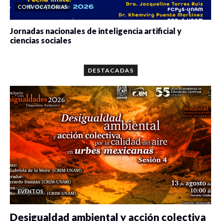
CONVOCATORIAS
Jornadas nacionales de inteligencia artificial y
ciencias sociales
0 veces compartido
5643 vistas
DESTACADAS
EVENTOS
Desigualdad ambiental y acción colectiva