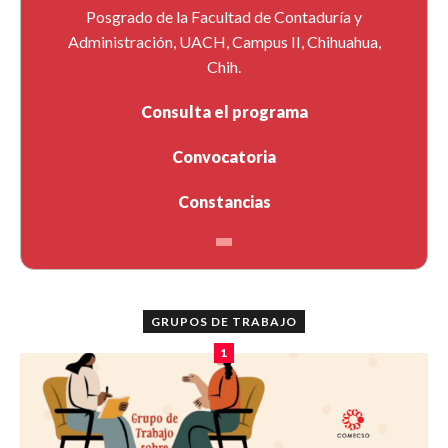
Posgrado de la Facultad de Contaduría y
Administración, UACH, Campus II, Chihuahua,
Chih.
Consulta el programa
Convocatoria
Constancias
GRUPOS DE TRABAJO
1