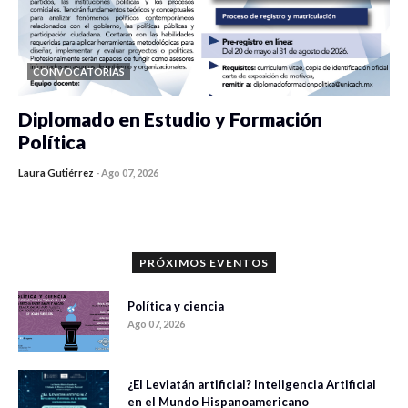
CONVOCATORIAS
Diplomado en Estudio y Formación
Política
Laura Gutiérrez
-
Ago 07, 2026
0 veces compartido
999 vistas
PRÓXIMOS EVENTOS
Política y ciencia
Ago 07, 2026
¿El Leviatán artificial? Inteligencia Artificial
en el Mundo Hispanoamericano