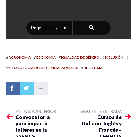
#
#
#
#
#
AGRONOMÍA
ECONOMÍA
IGUALDAD DE GÉNERO
INCLUSIÓN
#
METODOLOGÍA DE LAS CIENCIAS SOCIALES
RESILENCIA
+
ENTRADA ANTERIOR
SIGUIENTE ENTRADA
Convocatoria
Cursos de
para impartir
Italiano, Inglés y
talleres en la
Francés –
5aSNCS
CEPHCIS