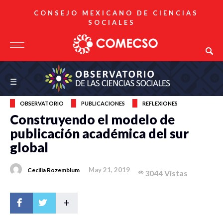
CONSEJO MEXICANO DE CIENCIAS
SOCIALES
Observatorio de las Ciencias Sociales
☰
OBSERVATORIO
PUBLICACIONES
REFLEXIONES
Construyendo el modelo de
publicación académica del sur
global
May 21, 2019
Cecilia Rozemblum
3044 Vistas
+