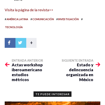
Visita la página de la revista>>
#
#
#
#
AMÉRICA LATINA
COMUNICACIÓN
INVESTIGACIÓN
TECNOLOGÍA
+
ENTRADA ANTERIOR
SIGUIENTE ENTRADA
Actas workshop
Estado y
iberoamericano
delincuencia
estudios
organizada en
métricos
México
TE PUEDE INTERESAR