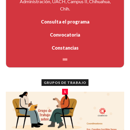
Administración, UACH, Campus II, Chihuahua,
Chih.
Consulta el programa
Convocatoria
Constancias
GRUPOS DE TRABAJO
1