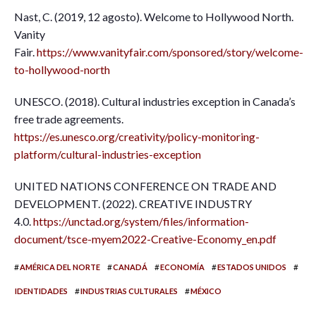
Nast, C. (2019, 12 agosto). Welcome to Hollywood North.
Vanity
Fair.
https://www.vanityfair.com/sponsored/story/welcome-
to-hollywood-north
UNESCO. (2018). Cultural industries exception in Canada’s
free trade agreements.
https://es.unesco.org/creativity/policy-monitoring-
platform/cultural-industries-exception
UNITED NATIONS CONFERENCE ON TRADE AND
DEVELOPMENT. (2022). CREATIVE INDUSTRY
4.0.
https://unctad.org/system/files/information-
document/tsce-myem2022-Creative-Economy_en.pdf
#
#
#
#
#
AMÉRICA DEL NORTE
CANADÁ
ECONOMÍA
ESTADOS UNIDOS
#
#
IDENTIDADES
INDUSTRIAS CULTURALES
MÉXICO