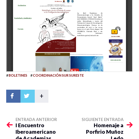
#
#
BOLETINES
COORDINACIÓN SUR SURESTE
+
ENTRADA ANTERIOR
SIGUIENTE ENTRADA
I Encuentro
Homenaje a
Iberoamericano
Porfirio Muñoz
de Academias
Ledo