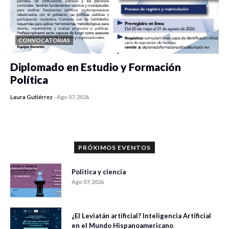
CONVOCATORIAS
Diplomado en Estudio y Formación
Política
Laura Gutiérrez
-
Ago 07, 2026
0 veces compartido
1036 vistas
PRÓXIMOS EVENTOS
Política y ciencia
Ago 07, 2026
¿El Leviatán artificial? Inteligencia Artificial
en el Mundo Hispanoamericano