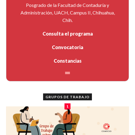
Posgrado de la Facultad de Contaduría y
Administración, UACH, Campus II, Chihuahua,
Chih.
Consulta el programa
Convocatoria
Constancias
GRUPOS DE TRABAJO
1