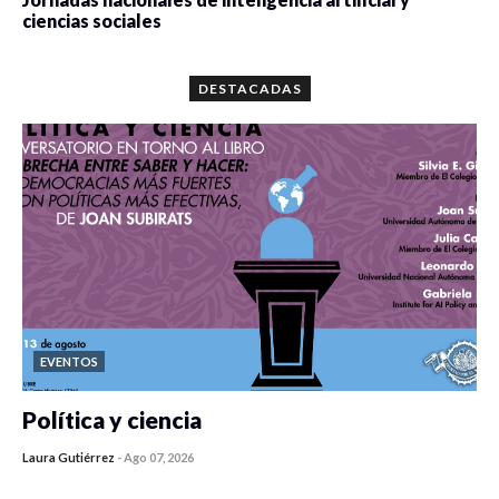
ciencias sociales
0 veces compartido
5666 vistas
DESTACADAS
EVENTOS
Política y ciencia
Laura Gutiérrez
-
Ago 07, 2026
0 veces compartido
166 vistas