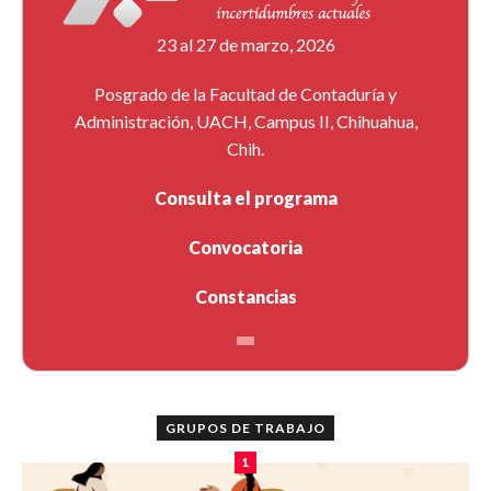
23 al 27 de marzo, 2026
Posgrado de la Facultad de Contaduría y
Administración, UACH, Campus II, Chihuahua,
Chih.
Consulta el programa
Convocatoria
Constancias
GRUPOS DE TRABAJO
1