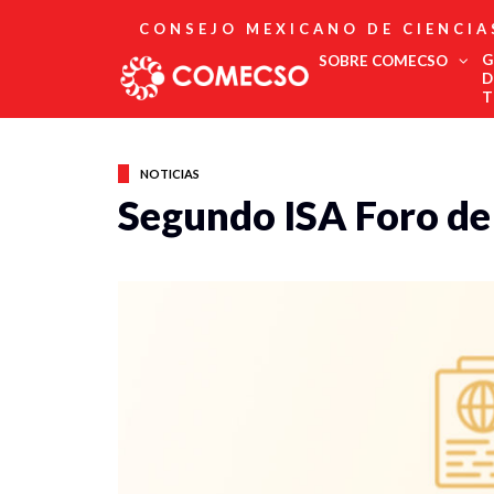
CONSEJO MEXICANO DE CIENCIA
G
SOBRE COMECSO
D
T
Afiliación
Asociados
NOTICIAS
Directorio
Segundo ISA Foro de
Estatutos
Fundadores
Publicaciones
Comité Editorial
Boletín