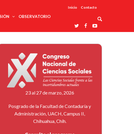
Inicio
Contacto
SIÓN
OBSERVATORIO
Asociaciones
udios
profesionales
onales
Grupos de
Reconoce
arrollo
trabajo
ar
La UDUALC
rcultural
os
A La
Redes
Universidad
cación
temáticas
De México
odología
Laboratorios
tico
En Su 475
as ciencias
Aniversario
nacionales
ales
Entidades
afines
d pública
23 al 27 de marzo, 2026
ajo social
ismo
Posgrado de la Facultad de Contaduría y
Administración, UACH, Campus II,
Chihuahua, Chih.