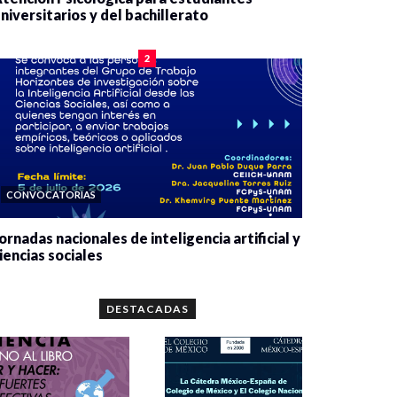
niversitarios y del bachillerato
0 veces compartido
2080 vistas
2
CONVOCATORIAS
ornadas nacionales de inteligencia artificial y
iencias sociales
0 veces compartido
5663 vistas
DESTACADAS