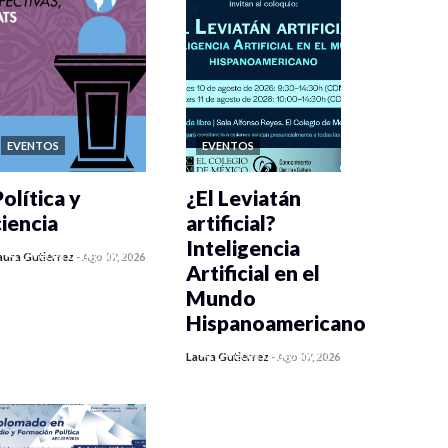
EVENTOS
EVENTOS
olítica y
¿El Leviatán
ciencia
artificial?
Inteligencia
0 veces compartido
aura Gutiérrez
-
Ago 07, 2026
Artificial en el
7 vistas
Mundo
Hispanoamericano
0 veces compartido
Laura Gutiérrez
-
Ago 07, 2026
20 vistas