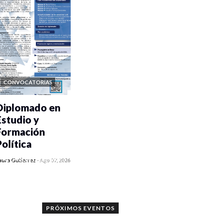
CONVOCATORIAS
Diplomado en
Estudio y
Formación
Política
0 veces compartido
aura Gutiérrez
-
Ago 07, 2026
839 vistas
PRÓXIMOS EVENTOS