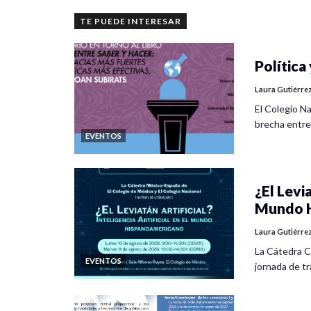
TE PUEDE INTERESAR
Política 
Laura Gutiérre
El Colegio Na
brecha entre
EVENTOS
¿El Levia
Mundo H
Laura Gutiérre
La Cátedra C
EVENTOS
jornada de tra