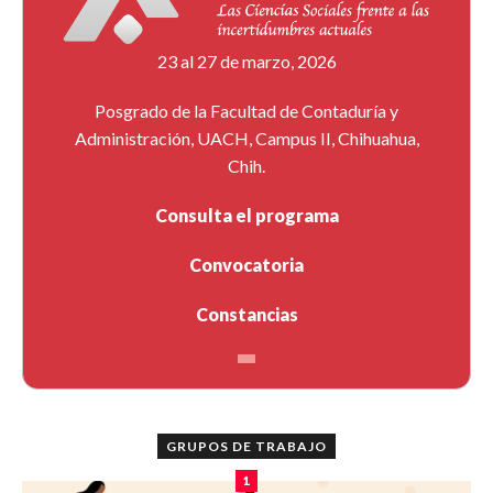
23 al 27 de marzo, 2026
Posgrado de la Facultad de Contaduría y
Administración, UACH, Campus II, Chihuahua,
Chih.
Consulta el programa
Convocatoria
Constancias
GRUPOS DE TRABAJO
1