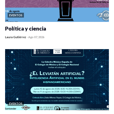
EVENTOS
Política y ciencia
Laura Gutiérrez
-
Ago 07, 2026
0 veces compartido
104 vistas
EVENTOS