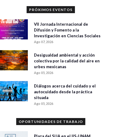
PRÓXIMOS EVENTOS
VII Jornada Internacional de
Difusión y Fomento a la
Investigación en Ciencias Sociales
Ago 07, 2026
Desigualdad ambiental y acción
colectiva por la calidad del aire en
urbes mexicanas
Ago 05, 2026
Diálogos acerca del cuidado y el
autocuidado desde la práctica
situada
Ago 05, 2026
OPORTUNIDADES DE TRABAJO
Plaza del SIJA en el IIS-UNAM