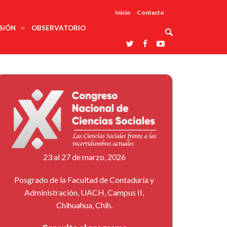
Inicio
Contacto
SIÓN
OBSERVATORIO
Asociaciones
udios
profesionales
onales
Grupos de
Reconoce
arrollo
trabajo
ar
La UDUALC
rcultural
os
A La
Redes
Universidad
cación
temáticas
De México
odología
Laboratorios
tico
En Su 475
as ciencias
Aniversario
nacionales
ales
Entidades
afines
d pública
23 al 27 de marzo, 2026
ajo social
ismo
Posgrado de la Facultad de Contaduría y
Administración, UACH, Campus II,
Chihuahua, Chih.