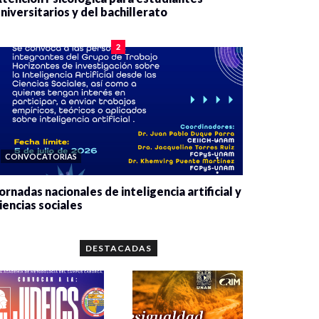
niversitarios y del bachillerato
0 veces compartido
2080 vistas
2
CONVOCATORIAS
ornadas nacionales de inteligencia artificial y
iencias sociales
0 veces compartido
5662 vistas
DESTACADAS