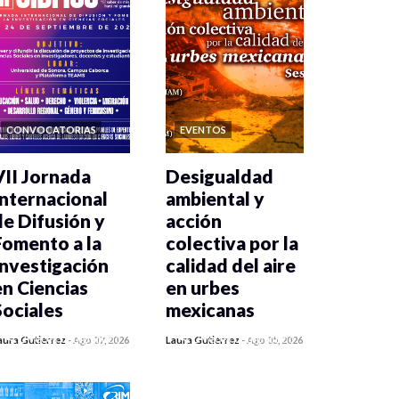
CONVOCATORIAS
EVENTOS
VII Jornada
Desigualdad
Internacional
ambiental y
de Difusión y
acción
Fomento a la
colectiva por la
Investigación
calidad del aire
en Ciencias
en urbes
Sociales
mexicanas
0 veces compartido
0 veces compartido
aura Gutiérrez
-
Ago 07, 2026
Laura Gutiérrez
-
Ago 05, 2026
23 vistas
485 vistas