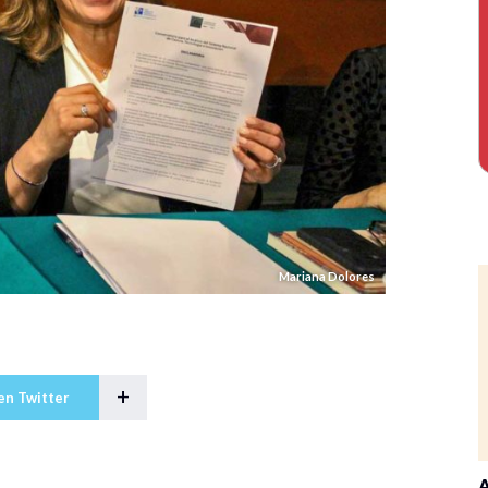
Mariana Dolores
+
en Twitter
A