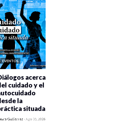
EVENTOS
Diálogos acerca
del cuidado y el
autocuidado
desde la
práctica situada
0 veces compartido
aura Gutiérrez
-
Ago 05, 2026
485 vistas