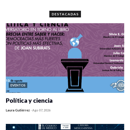
0 veces compartido
5679 vistas
DESTACADAS
EVENTOS
Política y ciencia
Laura Gutiérrez
-
Ago 07, 2026
0 veces compartido
447 vistas