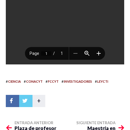
#
#
#
#
#
CIENCIA
CONACYT
FCCYT
INVESTIGADORES
LEYCTI
+
ENTRADA ANTERIOR
SIGUIENTE ENTRADA
Plaza de profesor
Maestría en