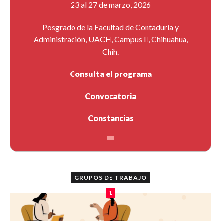
23 al 27 de marzo, 2026
Posgrado de la Facultad de Contaduría y
Administración, UACH, Campus II, Chihuahua,
Chih.
Consulta el programa
Convocatoria
Constancias
GRUPOS DE TRABAJO
1