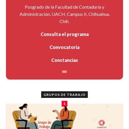
Posgrado de la Facultad de Contaduría y
Administración, UACH, Campus II, Chihuahua,
Chih.
Consulta el programa
Convocatoria
Constancias
GRUPOS DE TRABAJO
1