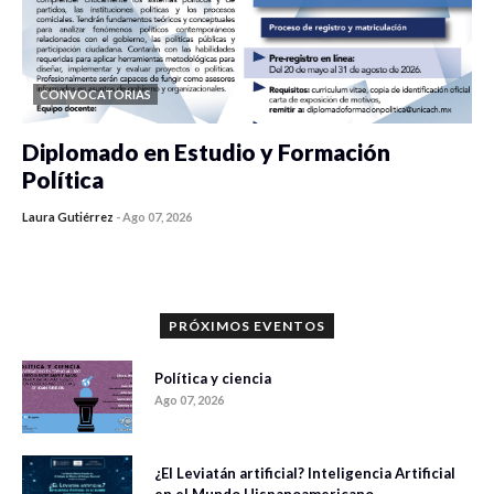
CONVOCATORIAS
Diplomado en Estudio y Formación
Política
Laura Gutiérrez
-
Ago 07, 2026
0 veces compartido
1179 vistas
PRÓXIMOS EVENTOS
Política y ciencia
Ago 07, 2026
¿El Leviatán artificial? Inteligencia Artificial
en el Mundo Hispanoamericano