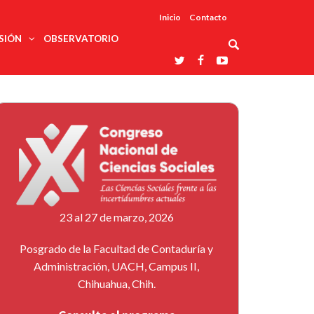
Inicio
Contacto
SIÓN
OBSERVATORIO
Asociaciones
udios
profesionales
onales
Grupos de
Reconoce
arrollo
trabajo
ar
La UDUALC
rcultural
os
A La
Redes
Universidad
cación
temáticas
De México
odología
Laboratorios
tico
En Su 475
as ciencias
Aniversario
nacionales
ales
Entidades
afines
d pública
23 al 27 de marzo, 2026
ajo social
ismo
Posgrado de la Facultad de Contaduría y
Administración, UACH, Campus II,
Chihuahua, Chih.