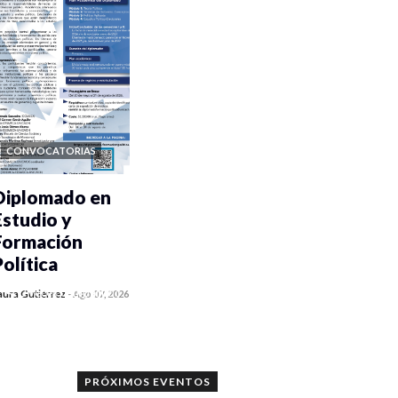
CONVOCATORIAS
Diplomado en
Estudio y
Formación
Política
0 veces compartido
aura Gutiérrez
-
Ago 07, 2026
1186 vistas
PRÓXIMOS EVENTOS