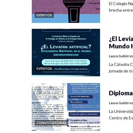
El Colegio Na
brecha entre
EVENTOS
¿El Levia
Mundo H
Laura Gutiérre
La Cátedra C
EVENTOS
jornada de tra
Diplomad
Laura Gutiérre
La Universid
Centro de Es
CONVOCATORIAS