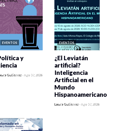
EVENTOS
EVENTOS
olítica y
¿El Leviatán
ciencia
artificial?
Inteligencia
0 veces compartido
aura Gutiérrez
-
Ago 07, 2026
Artificial en el
447 vistas
Mundo
Hispanoamericano
0 veces compartido
Laura Gutiérrez
-
Ago 07, 2026
437 vistas