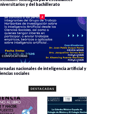
niversitarios y del bachillerato
0 veces compartido
2090 vistas
2
CONVOCATORIAS
ornadas nacionales de inteligencia artificial y
iencias sociales
0 veces compartido
5679 vistas
DESTACADAS