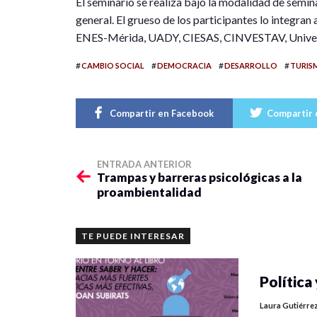
El seminario se realiza bajo la modalidad de semin
general. El grueso de los participantes lo integra
ENES-Mérida, UADY, CIESAS, CINVESTAV, Univers
#
#
#
#
CAMBIO SOCIAL
DEMOCRACIA
DESARROLLO
TURIS
Compartir en Facebook
Compartir 
ENTRADA ANTERIOR
Trampas y barreras psicológicas a la
proambientalidad
TE PUEDE INTERESAR
Política 
Laura Gutiérre