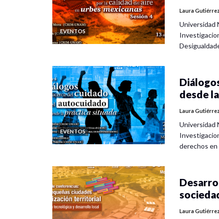
Laura Gutiérre
Universidad 
EVENTOS
Investigacio
Desigualdad
Diálogos
desde la
Laura Gutiérre
Universidad 
EVENTOS
Investigacio
derechos en
Desarrol
socieda
Laura Gutiérre