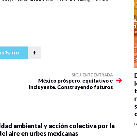
+
en Twitter
SIGUIENTE ENTRADA
México próspero, equitativo e
l
incluyente. Construyendo futuros
dad ambiental y acción colectiva por la
L
del aire en urbes mexicanas