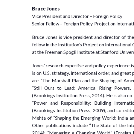
Bruce Jones
Vice President and Director – Foreign Policy
Senior Fellow – Foreign Policy, Project on Interna
Bruce Jones is vice president and director of th
fellow in the Institution’s Project on International
at the Freeman Spogli Institute at Stanford Univers
Jones’ research expertise and policy experience is 
is on U.S. strategy, international order, and grea
are “The Marshall Plan and the Shaping of Ameri
“Still Ours to Lead: America, Rising Powers,
(Brookings Institution Press, 2014). He is also c
“Power and Responsibility: Building Internat
(Brookings Institution Press, 2009); and co-edi
Mehta of “Shaping the Emerging World: India and
Other publications include “The State of the In
2014); “Managing a Changing World” (Foreign 