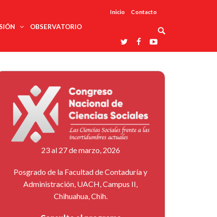
Inicio
Contacto
SIÓN
OBSERVATORIO
Asociaciones
udios
profesionales
onales
Grupos de
Reconoce
arrollo
trabajo
ar
La UDUALC
rcultural
os
A La
Redes
Universidad
cación
temáticas
De México
odología
Laboratorios
tico
En Su 475
as ciencias
Aniversario
nacionales
ales
Entidades
afines
d pública
23 al 27 de marzo, 2026
ajo social
ismo
Posgrado de la Facultad de Contaduría y
Administración, UACH, Campus II,
Chihuahua, Chih.