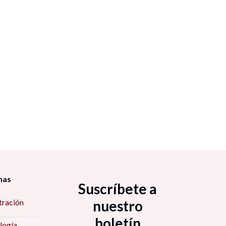
nas
Suscríbete a
tración
nuestro
boletín
logía