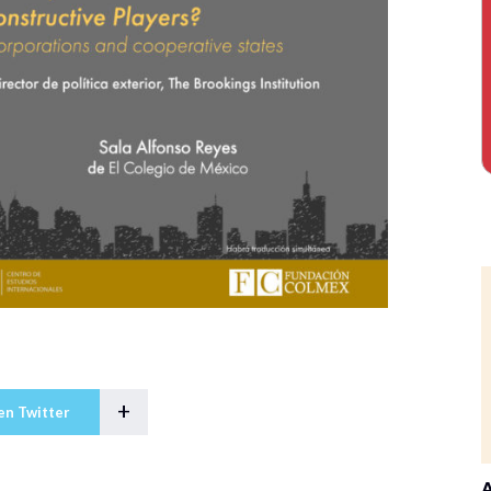
+
en Twitter
A