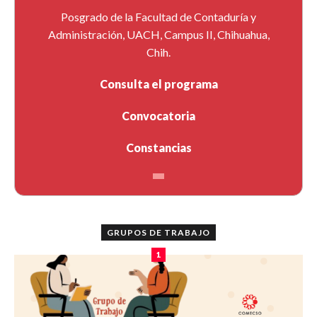
Posgrado de la Facultad de Contaduría y
Administración, UACH, Campus II, Chihuahua,
Chih.
Consulta el programa
Convocatoria
Constancias
GRUPOS DE TRABAJO
1