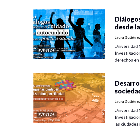
Diálogos
desde la
Laura Gutiérre
Universidad 
EVENTOS
Investigacio
derechos en
Desarrol
socieda
Laura Gutiérre
Universidad 
EVENTOS
Investigacio
las ciudade