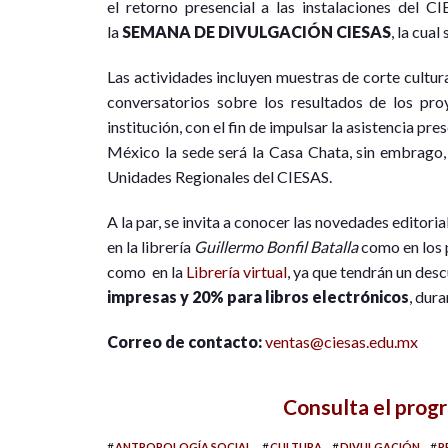
el retorno presencial a las instalaciones del CIE
la
SEMANA DE DIVULGACIÓN CIESAS
, la cual
Las actividades incluyen muestras de corte cultura
conversatorios sobre los resultados de los pro
institución, con el fin de impulsar la asistencia pr
México la sede será la Casa Chata, sin embrago, 
Unidades Regionales del CIESAS.
A la par, se invita a conocer las novedades editori
en la librería
Guillermo Bonfil Batalla
como en los p
como en la
Librería virtual
, ya que tendrán un des
impresas y 20% para libros electrónicos
, dur
Correo de contacto:
ventas@ciesas.edu.mx
Consulta el prog
#
#
#
#
ANTROPOLOGÍA SOCIAL
CULTURA
DIVULGACIÓN
P