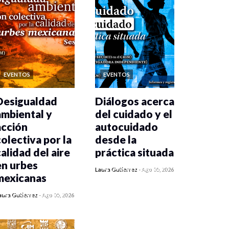
EVENTOS
EVENTOS
Desigualdad
Diálogos acerca
ambiental y
del cuidado y el
acción
autocuidado
colectiva por la
desde la
calidad del aire
práctica situada
en urbes
0 veces compartido
Laura Gutiérrez
-
Ago 05, 2026
mexicanas
315 vistas
0 veces compartido
aura Gutiérrez
-
Ago 05, 2026
334 vistas