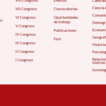
VIII Congreso
Eventos
Ciencias
Ciencia 
VII Congreso
Convocatorias
Comunic
VI Congreso
Oportunidades
es
de trabajo
Demogra
V Congreso
Econom
Publicaciones
IV Congreso
Geograf
Foro
III Congreso
Historia
II Congreso
Psicolog
Relacio
I Congreso
Internac
Sociolog