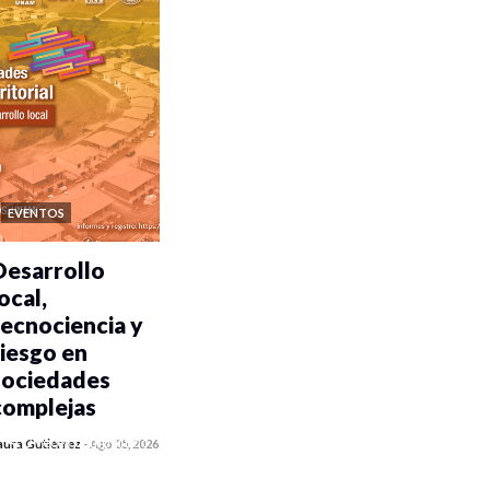
EVENTOS
Desarrollo
ocal,
tecnociencia y
riesgo en
sociedades
complejas
0 veces compartido
aura Gutiérrez
-
Ago 05, 2026
305 vistas