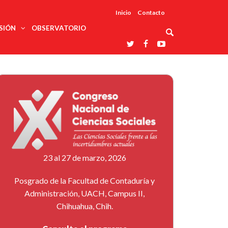
Inicio
Contacto
SIÓN
OBSERVATORIO
Asociaciones
udios
profesionales
onales
Grupos de
Reconoce
arrollo
trabajo
ar
La UDUALC
rcultural
os
A La
Redes
Universidad
cación
temáticas
De México
odología
Laboratorios
tico
En Su 475
as ciencias
Aniversario
nacionales
ales
Entidades
afines
d pública
23 al 27 de marzo, 2026
ajo social
ismo
Posgrado de la Facultad de Contaduría y
Administración, UACH, Campus II,
Chihuahua, Chih.