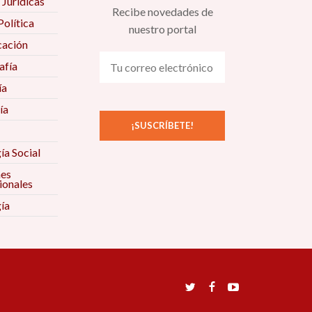
 Jurídicas
Recibe novedades de
Política
nuestro portal
ación
fía
ía
ía
ía Social
nes
ionales
ía