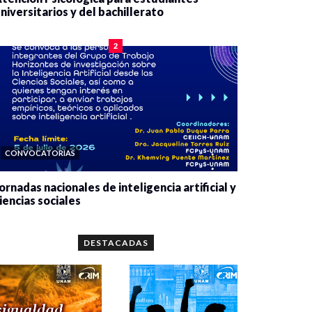
niversitarios y del bachillerato
0 veces compartido
2077 vistas
2
CONVOCATORIAS
ornadas nacionales de inteligencia artificial y
iencias sociales
0 veces compartido
5646 vistas
DESTACADAS