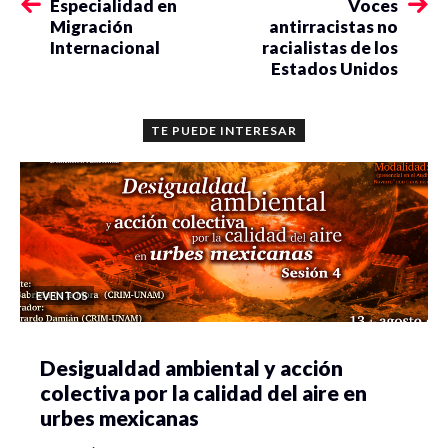
Especialidad en
Voces
Migración
antirracistas no
Internacional
racialistas de los
Estados Unidos
TE PUEDE INTERESAR
EVENTOS
Desigualdad ambiental y acción
colectiva por la calidad del aire en
urbes mexicanas