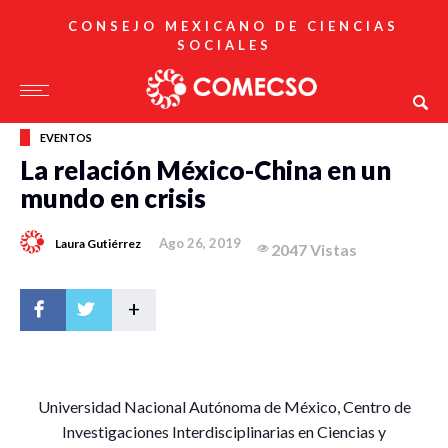
CONSEJO MEXICANO DE CIENCIAS
SOCIALES
EVENTOS
La relación México-China en un
mundo en crisis
Ago 26, 2019
Laura Gutiérrez
2047 Vistas
+
U
niversidad Nacional Autónoma de México, Centro de
Investigaciones Interdisciplinarias en Ciencias y