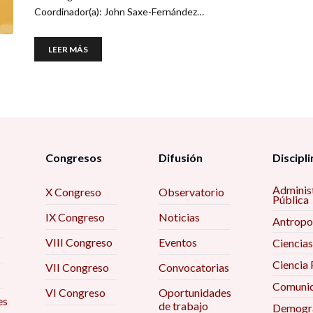
Coordinador(a): John Saxe-Fernández…
LEER MÁS
Congresos
Difusión
Discipli
Adminis
X Congreso
Observatorio
Pública
IX Congreso
Noticias
Antropo
VIII Congreso
Eventos
Ciencias
Ciencia 
VII Congreso
Convocatorias
Comunic
VI Congreso
Oportunidades
es
de trabajo
Demogra