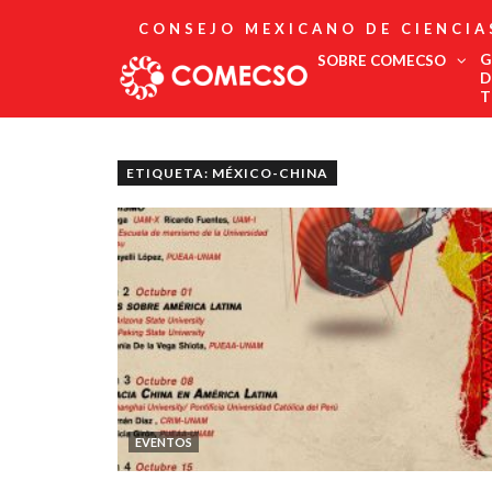
CONSEJO MEXICANO DE CIENCIA
G
SOBRE COMECSO
D
T
Afiliación
Asociados
ETIQUETA: MÉXICO-CHINA
Directorio
Estatutos
Fundadores
Publicaciones
Comité Editorial
Boletín
EVENTOS