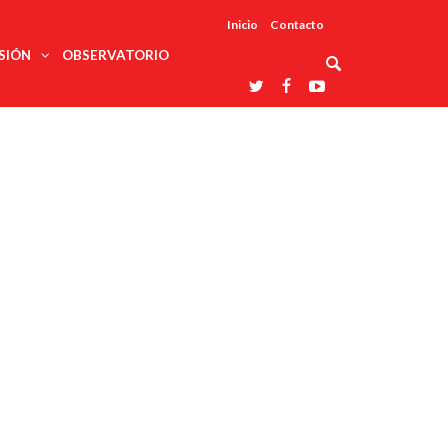
Inicio
Contacto
SIÓN
OBSERVATORIO
Asociaciones
udios
profesionales
onales
Grupos de
Reconoce
arrollo
trabajo
ar
La UDUALC
rcultural
os
A La
Redes
Universidad
cación
temáticas
De México
odología
Laboratorios
tico
En Su 475
as ciencias
Aniversario
nacionales
ales
Entidades
afines
d pública
ajo social
ismo