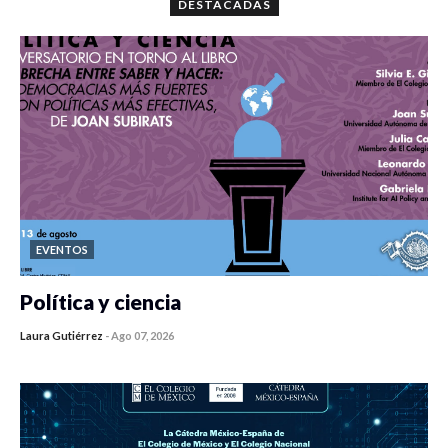
DESTACADAS
EVENTOS
Política y ciencia
Laura Gutiérrez
-
Ago 07, 2026
0 veces compartido
440 vistas