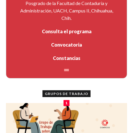
Posgrado de la Facultad de Contaduría y
Administración, UACH, Campus II, Chihuahua,
Chih.
Consulta el programa
Convocatoria
Constancias
GRUPOS DE TRABAJO
1