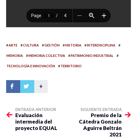
#
#
#
#
#
#
ARTE
CULTURA
GESTIÓN
HISTORIA
INTERDISCIPLINA
#
#
#
MEMORIA
MEMORIA COLECTIVA
PATRIMONIO INDUSTRIAL
#
TECNOLOGÍA E INNOVACIÓN
TERRITORIO
+
ENTRADA ANTERIOR
SIGUIENTE ENTRADA
Evaluación
Premio de la
intermedia del
Cátedra Gonzalo
proyecto EQUAL
Aguirre Beltrán
2021