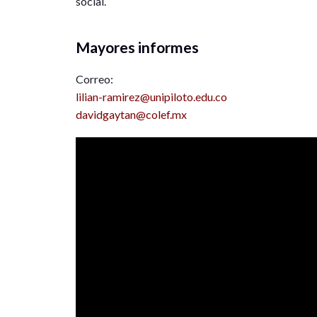
social.
Mayores informes
Correo:
lilian-ramirez@unipiloto.edu.
co
davidgaytan@colef.mx