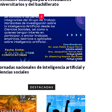
niversitarios y del bachillerato
0 veces compartido
2078 vistas
2
CONVOCATORIAS
ornadas nacionales de inteligencia artificial y
iencias sociales
0 veces compartido
5651 vistas
DESTACADAS