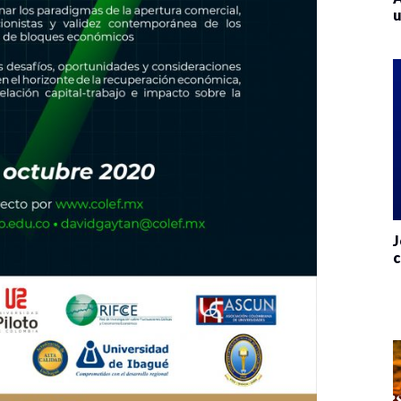
u
J
c