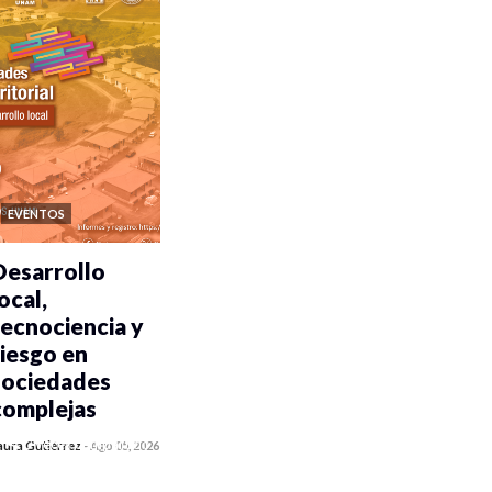
EVENTOS
Desarrollo
ocal,
tecnociencia y
riesgo en
sociedades
complejas
0 veces compartido
aura Gutiérrez
-
Ago 05, 2026
330 vistas