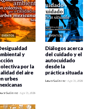
EVENTOS
EVENTOS
Desigualdad
Diálogos acerca
ambiental y
del cuidado y el
acción
autocuidado
colectiva por la
desde la
calidad del aire
práctica situada
en urbes
0 veces compartido
Laura Gutiérrez
-
Ago 05, 2026
mexicanas
369 vistas
0 veces compartido
aura Gutiérrez
-
Ago 05, 2026
375 vistas