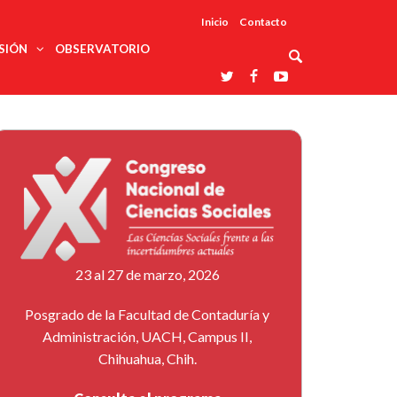
Inicio
Contacto
SIÓN
OBSERVATORIO
Asociaciones
udios
profesionales
onales
Grupos de
Reconoce
arrollo
trabajo
ar
La UDUALC
rcultural
os
A La
Redes
Universidad
cación
temáticas
De México
odología
Laboratorios
tico
En Su 475
as ciencias
Aniversario
nacionales
ales
Entidades
afines
d pública
23 al 27 de marzo, 2026
ajo social
ismo
Posgrado de la Facultad de Contaduría y
Administración, UACH, Campus II,
Chihuahua, Chih.