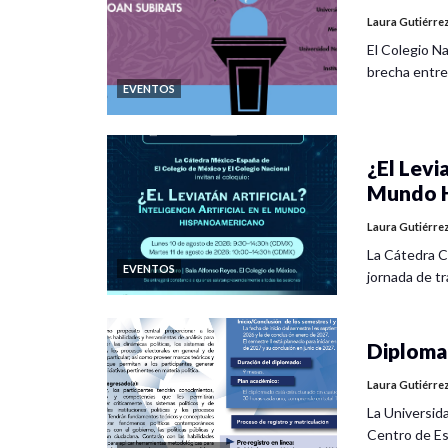
Laura Gutiérre
El Colegio Na
brecha entre
EVENTOS
¿El Levia
Mundo H
Laura Gutiérre
La Cátedra C
EVENTOS
jornada de tra
Diplomad
Laura Gutiérre
La Universid
Centro de Es