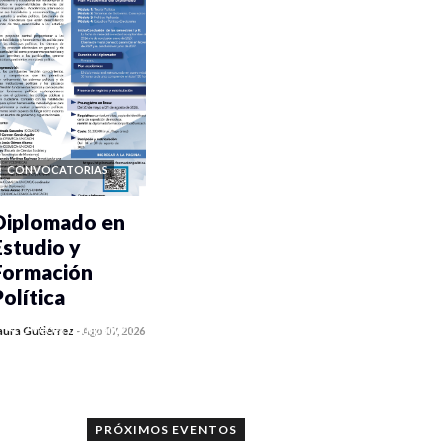
CONVOCATORIAS
Diplomado en
Estudio y
Formación
Política
0 veces compartido
aura Gutiérrez
-
Ago 07, 2026
912 vistas
PRÓXIMOS EVENTOS