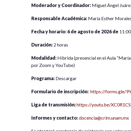
Moderador y Coordinador:
Miguel Ángel Juá
Responsable Académica:
María Esther Moral
Fecha y horario:
6 de agosto de 2026 de
11:00
Duración:
2 horas
Modalidad:
Híbrida (presencial en el Aula “Marí
por Zoom y YouTube)
Programa:
Descargar
Formulario de inscripción:
https://forms.gl
Liga de transmisión:
https://youtu.be/XC0R1C
Informes y contacto:
docencia@crim.unam.mx
Se otorgará constancia de asistencia con valor cur