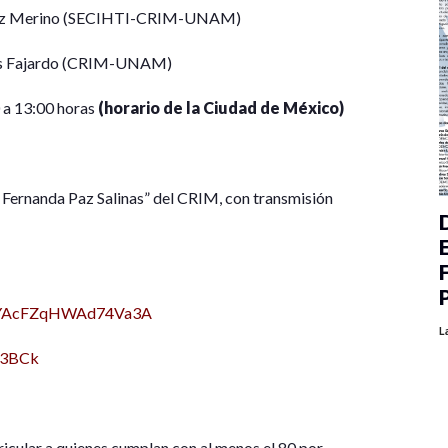
rez Merino (SECIHTI-CRIM-UNAM)
es Fajardo (CRIM-UNAM)
 a 13:00 horas
(horario de la Ciudad de México)
a Fernanda Paz Salinas” del CRIM, con transmisión
e/9YAcFZqHWAd74Va3A
L
S3BCk
ricular a quienes cumplan con al menos el 80 por