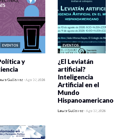
EVENTOS
EVENTOS
olítica y
¿El Leviatán
ciencia
artificial?
Inteligencia
0 veces compartido
aura Gutiérrez
-
Ago 07, 2026
Artificial en el
122 vistas
Mundo
Hispanoamericano
0 veces compartido
Laura Gutiérrez
-
Ago 07, 2026
142 vistas