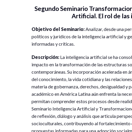
Segundo Seminario Transformaciones
Artificial. El rol de la
Objetivo del Seminario:
Analizar, desde una per
políticos y jurídicos de la inteligencia artificial 
informadas y críticas.
Descripción:
La inteligencia artificial se ha con
impacto en la transformación de las estructuras soci
contemporáneas. Su incorporación acelerada en ám
del conocimiento, la vida cotidiana y las relacion
materia de gobernanza, derechos, desigualdad y pa
académico en América Latina aún enfrenta la necesi
permitan comprender estos procesos desde realidad
Seminario Inteligencia Artificial y Transformacio
de reflexión, diálogo y análisis que articula perspec
socioculturales, contribuyendo al fortalecimiento 
propuestas informadas para una adopción socialment