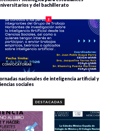
niversitarios y del bachillerato
0 veces compartido
2083 vistas
2
CONVOCATORIAS
ornadas nacionales de inteligencia artificial y
iencias sociales
0 veces compartido
5665 vistas
DESTACADAS