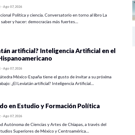
z
-
Ago 07, 2026
cional Política y ciencia. Conversatorio en torno al libro La
 saber y hacer: democracias más fuertes…
tán artificial? Inteligencia Artificial en el
ispanoamericano
z
-
Ago 07, 2026
átedra México-España tiene el gusto de invitar a su próxima
bajo: ¿El Leviatán artificial? Inteligencia Artificial…
o en Estudio y Formación Política
z
-
Ago 07, 2026
ad Autónoma de Ciencias y Artes de Chiapas, a través del
tudios Superiores de México y Centroamérica…