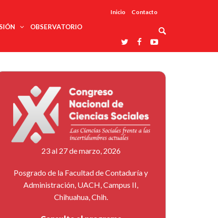
Inicio
Contacto
SIÓN
OBSERVATORIO
Asociaciones
udios
profesionales
onales
Grupos de
Reconoce
arrollo
trabajo
ar
La UDUALC
rcultural
os
A La
Redes
Universidad
cación
temáticas
De México
odología
Laboratorios
tico
En Su 475
as ciencias
Aniversario
nacionales
ales
Entidades
afines
d pública
23 al 27 de marzo, 2026
ajo social
ismo
Posgrado de la Facultad de Contaduría y
Administración, UACH, Campus II,
Chihuahua, Chih.