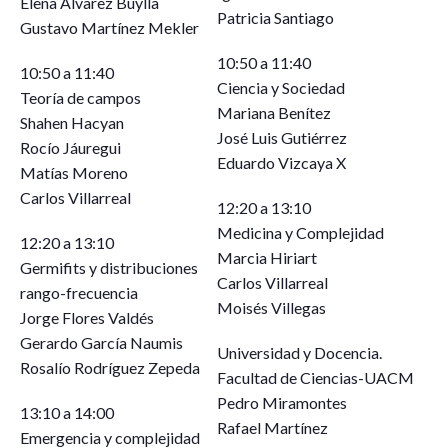
Elena Álvarez Buylla
Patricia Santiago
Gustavo Martínez Mekler
10:50 a 11:40
10:50 a 11:40
Ciencia y Sociedad
Teoría de campos
Mariana Benítez
Shahen Hacyan
José Luis Gutiérrez
Rocío Jáuregui
Eduardo Vizcaya X
Matías Moreno
Carlos Villarreal
12:20 a 13:10
Medicina y Complejidad
12:20 a 13:10
Marcia Hiriart
Germifits y distribuciones
Carlos Villarreal
rango-frecuencia
Moisés Villegas
Jorge Flores Valdés
Gerardo García Naumis
Universidad y Docencia.
Rosalío Rodríguez Zepeda
Facultad de Ciencias-UACM
Pedro Miramontes
13:10 a 14:00
Rafael Martínez
Emergencia y complejidad