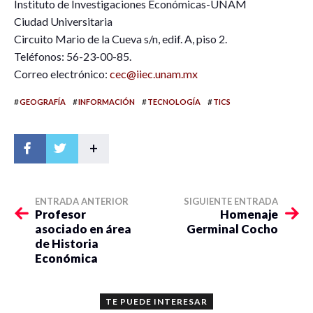
Instituto de Investigaciones Económicas-UNAM
Ciudad Universitaria
Circuito Mario de la Cueva s/n, edif. A, piso 2.
Teléfonos: 56-23-00-85.
Correo electrónico:
cec@iiec.unam.mx
#
#
#
#
GEOGRAFÍA
INFORMACIÓN
TECNOLOGÍA
TICS
+
ENTRADA ANTERIOR
SIGUIENTE ENTRADA
Profesor
Homenaje
asociado en área
Germinal Cocho
de Historia
Económica
TE PUEDE INTERESAR