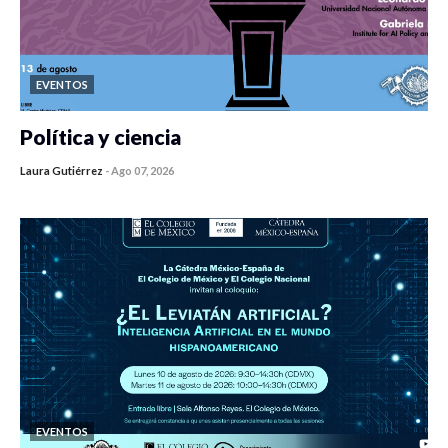
EVENTOS
Política y ciencia
Laura Gutiérrez
-
Ago 07, 2026
0 veces compartido
282 vistas
EVENTOS