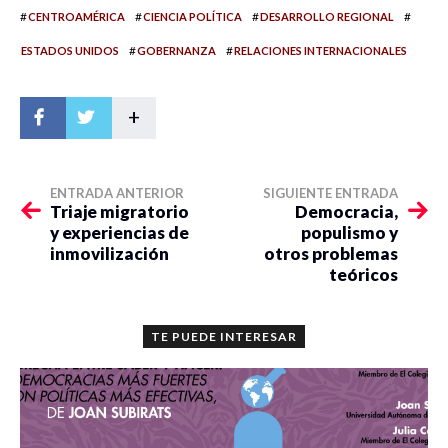
#
#
#
#
CENTROAMÉRICA
CIENCIA POLÍTICA
DESARROLLO REGIONAL
#
#
ESTADOS UNIDOS
GOBERNANZA
RELACIONES INTERNACIONALES
+
ENTRADA ANTERIOR
SIGUIENTE ENTRADA
Triaje migratorio
Democracia,
y experiencias de
populismo y
inmovilización
otros problemas
teóricos
TE PUEDE INTERESAR