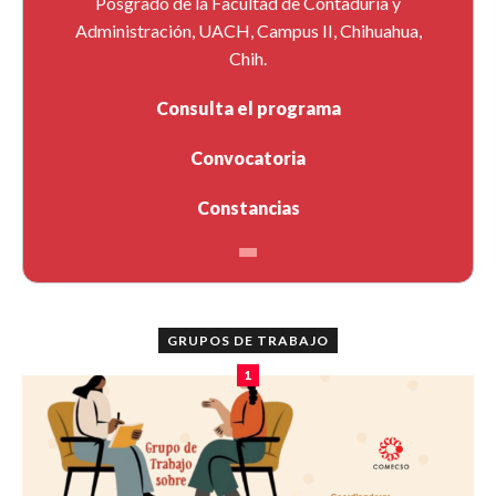
Posgrado de la Facultad de Contaduría y
Administración, UACH, Campus II, Chihuahua,
Chih.
Consulta el programa
Convocatoria
Constancias
GRUPOS DE TRABAJO
1