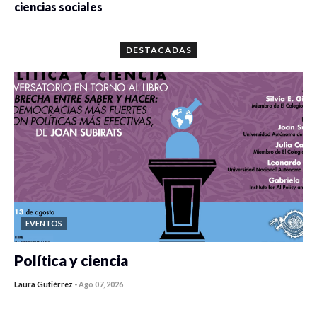
ciencias sociales
0 veces compartido
5666 vistas
DESTACADAS
EVENTOS
Política y ciencia
Laura Gutiérrez
-
Ago 07, 2026
0 veces compartido
162 vistas