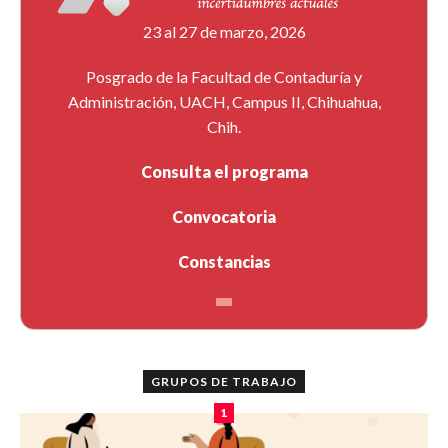
23 al 27 de marzo, 2026
Posgrado de la Facultad de Contaduría y
Administración, UACH, Campus II, Chihuahua,
Chih.
Consulta el programa
Convocatoria
Constancias
GRUPOS DE TRABAJO
1