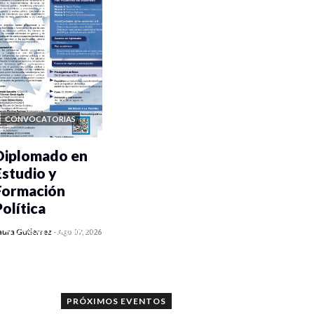
CONVOCATORIAS
Diplomado en
Estudio y
Formación
Política
0 veces compartido
aura Gutiérrez
-
Ago 07, 2026
1159 vistas
PRÓXIMOS EVENTOS