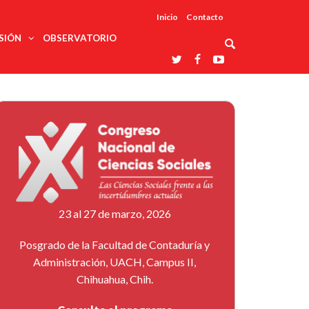
Inicio
Contacto
SIÓN
OBSERVATORIO
Asociaciones
udios
profesionales
onales
Grupos de
Reconoce
arrollo
trabajo
ar
La UDUALC
rcultural
os
A La
Redes
Universidad
cación
temáticas
De México
odología
Laboratorios
tico
En Su 475
as ciencias
Aniversario
nacionales
ales
Entidades
afines
d pública
23 al 27 de marzo, 2026
ajo social
ismo
Posgrado de la Facultad de Contaduría y
Administración, UACH, Campus II,
Chihuahua, Chih.