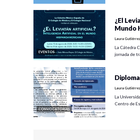
¿El Levia
Mundo H
Laura Gutiérre
La Cátedra C
EVENTOS
jornada de tra
Diplomad
Laura Gutiérre
La Universid
Centro de Es
CONVOCATORIAS