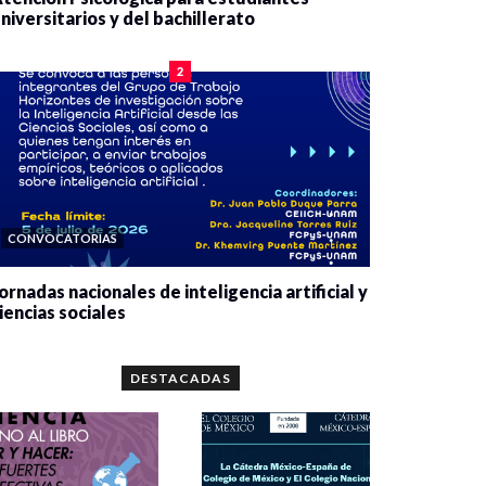
niversitarios y del bachillerato
0 veces compartido
2084 vistas
2
CONVOCATORIAS
ornadas nacionales de inteligencia artificial y
iencias sociales
0 veces compartido
5667 vistas
DESTACADAS