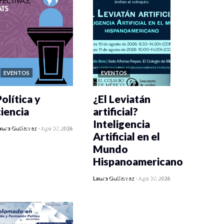
EVENTOS
EVENTOS
olítica y
¿El Leviatán
ciencia
artificial?
Inteligencia
0 veces compartido
aura Gutiérrez
-
Ago 07, 2026
Artificial en el
389 vistas
Mundo
Hispanoamericano
0 veces compartido
Laura Gutiérrez
-
Ago 07, 2026
403 vistas