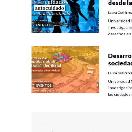
desde la
Laura Gutiérre
Universidad 
EVENTOS
Investigacio
derechos en
Desarrol
socieda
Laura Gutiérre
Universidad 
EVENTOS
Investigacio
las ciudade