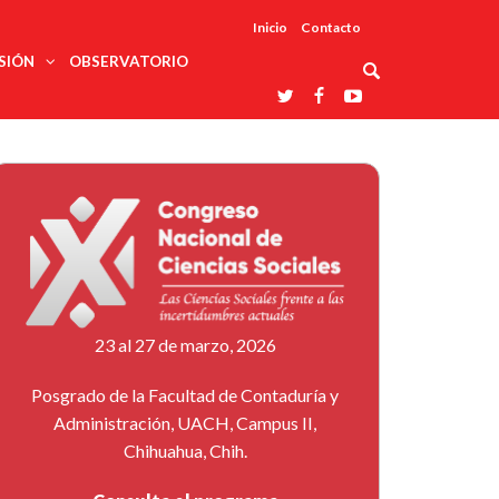
Inicio
Contacto
SIÓN
OBSERVATORIO
Asociaciones
udios
profesionales
onales
Grupos de
Reconoce
arrollo
trabajo
ar
La UDUALC
rcultural
os
A La
Redes
Universidad
cación
temáticas
De México
odología
Laboratorios
tico
En Su 475
as ciencias
Aniversario
nacionales
ales
Entidades
afines
d pública
23 al 27 de marzo, 2026
ajo social
ismo
Posgrado de la Facultad de Contaduría y
Administración, UACH, Campus II,
Chihuahua, Chih.