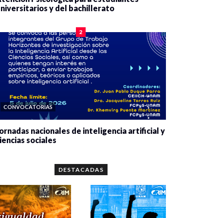
niversitarios y del bachillerato
0 veces compartido
2075 vistas
2
CONVOCATORIAS
ornadas nacionales de inteligencia artificial y
iencias sociales
0 veces compartido
5643 vistas
DESTACADAS