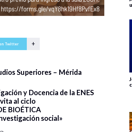
u
+
en Twitter
udios Superiores – Mérida
J
c
tigación y Docencia de la ENES
vita al ciclo
E BIOÉTICA
investigación social»
 h,