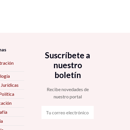
nas
Suscríbete a
tración
nuestro
boletín
logía
 Jurídicas
Recibe novedades de
Política
nuestro portal
ación
fía
ía
ía