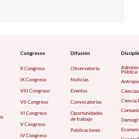
Congresos
Difusión
Discipli
Adminis
X Congreso
Observatorio
Pública
IX Congreso
Noticias
Antropo
VIII Congreso
Eventos
Ciencias
Ciencia 
VII Congreso
Convocatorias
Comunic
VI Congreso
Oportunidades
es
de trabajo
Demogra
V Congreso
Econom
Publicaciones
IV Congreso
Geograf