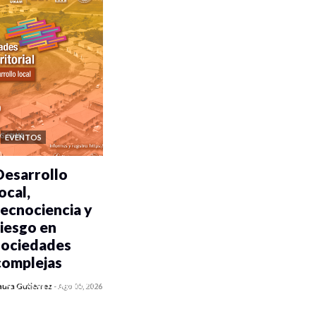
EVENTOS
Desarrollo
ocal,
tecnociencia y
riesgo en
sociedades
complejas
0 veces compartido
aura Gutiérrez
-
Ago 05, 2026
111 vistas