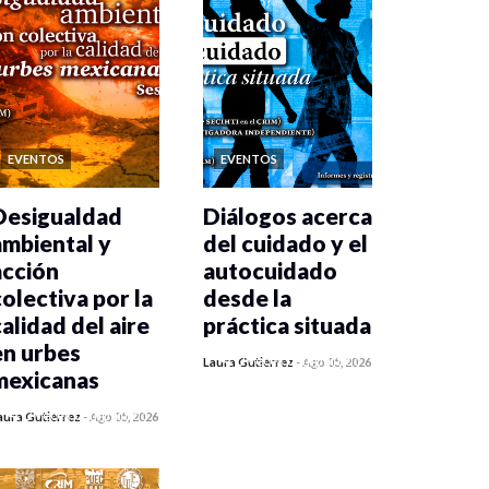
EVENTOS
EVENTOS
Desigualdad
Diálogos acerca
ambiental y
del cuidado y el
acción
autocuidado
colectiva por la
desde la
calidad del aire
práctica situada
en urbes
0 veces compartido
Laura Gutiérrez
-
Ago 05, 2026
mexicanas
122 vistas
0 veces compartido
aura Gutiérrez
-
Ago 05, 2026
125 vistas