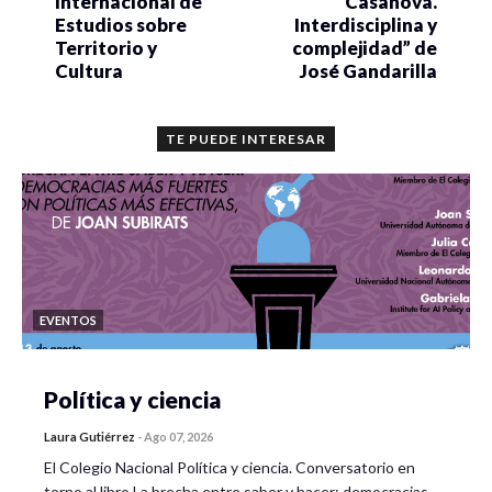
Internacional de
Casanova.
Estudios sobre
Interdisciplina y
Territorio y
complejidad” de
Cultura
José Gandarilla
TE PUEDE INTERESAR
EVENTOS
Política y ciencia
Laura Gutiérrez
-
Ago 07, 2026
El Colegio Nacional Política y ciencia. Conversatorio en
torno al libro La brecha entre saber y hacer: democracias