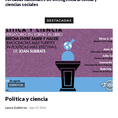
ciencias sociales
0 veces compartido
5667 vistas
DESTACADAS
EVENTOS
Política y ciencia
Laura Gutiérrez
-
Ago 07, 2026
0 veces compartido
408 vistas