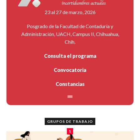
23 al 27 de marzo, 2026
Posgrado de la Facultad de Contaduría y
Administración, UACH, Campus II, Chihuahua,
Chih.
Consulta el programa
Convocatoria
Constancias
GRUPOS DE TRABAJO
1