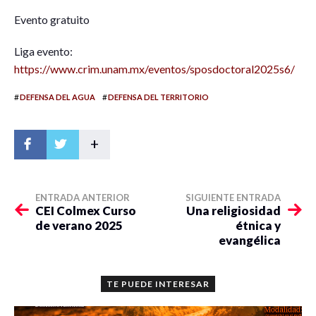
Evento gratuito
Liga evento:
https://www.crim.unam.mx/eventos/sposdoctoral2025s6/
#
#
DEFENSA DEL AGUA
DEFENSA DEL TERRITORIO
+
ENTRADA ANTERIOR
SIGUIENTE ENTRADA
CEI Colmex Curso
Una religiosidad
de verano 2025
étnica y
evangélica
TE PUEDE INTERESAR