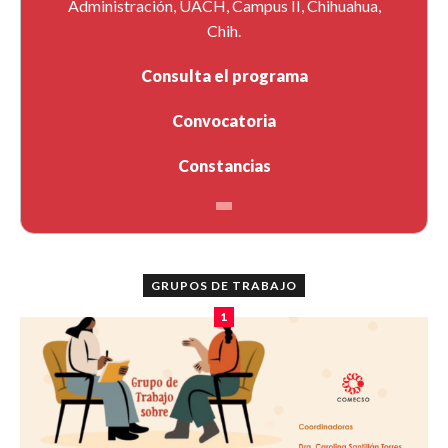
Administración, UACH, Campus II, Chihuahua,
Chih.
Consulta el programa
Convocatoria
Constancias
GRUPOS DE TRABAJO
1