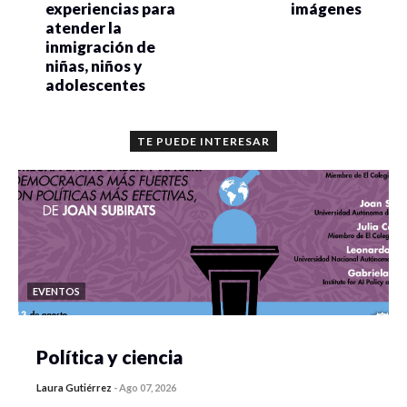
experiencias para
imágenes
atender la
inmigración de
niñas, niños y
adolescentes
TE PUEDE INTERESAR
EVENTOS
Política y ciencia
Laura Gutiérrez
-
Ago 07, 2026