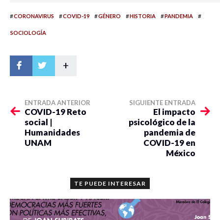
#
#
#
#
#
#
CORONAVIRUS
COVID-19
GÉNERO
HISTORIA
PANDEMIA
SOCIOLOGÍA
+
ENTRADA ANTERIOR
SIGUIENTE ENTRADA
COVID-19 Reto
El impacto
social |
psicológico de la
Humanidades
pandemia de
UNAM
COVID-19 en
México
TE PUEDE INTERESAR