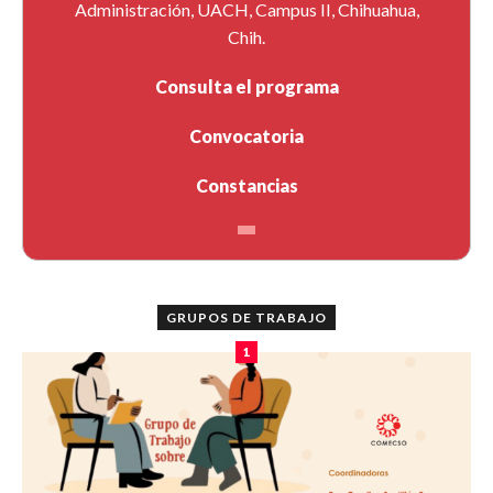
Administración, UACH, Campus II, Chihuahua,
Chih.
Consulta el programa
Convocatoria
Constancias
GRUPOS DE TRABAJO
1