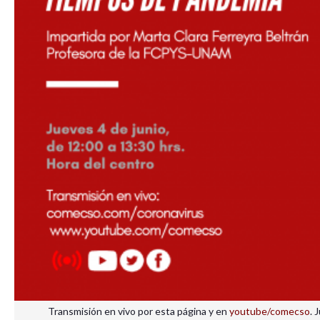
Transmisión en vivo por esta página y en
youtube/comecso
. 