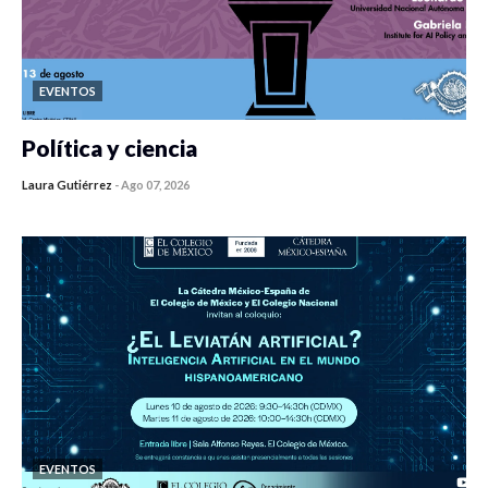
EVENTOS
Política y ciencia
Laura Gutiérrez
-
Ago 07, 2026
0 veces compartido
431 vistas
EVENTOS