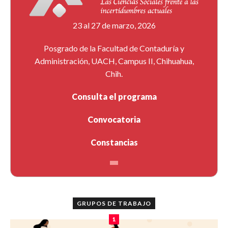
23 al 27 de marzo, 2026
Posgrado de la Facultad de Contaduría y
Administración, UACH, Campus II, Chihuahua,
Chih.
Consulta el programa
Convocatoria
Constancias
GRUPOS DE TRABAJO
1