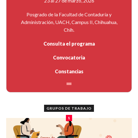
23 al 27 de marzo, 2026
Posgrado de la Facultad de Contaduría y
Administración, UACH, Campus II, Chihuahua,
Chih.
Consulta el programa
Convocatoria
Constancias
GRUPOS DE TRABAJO
1