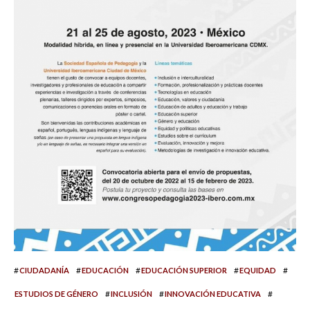
#
#
#
#
#
CIUDADANÍA
EDUCACIÓN
EDUCACIÓN SUPERIOR
EQUIDAD
#
#
#
ESTUDIOS DE GÉNERO
INCLUSIÓN
INNOVACIÓN EDUCATIVA