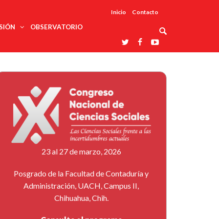
Inicio
Contacto
SIÓN
OBSERVATORIO
Asociaciones
udios
profesionales
onales
Grupos de
Reconoce
arrollo
trabajo
ar
La UDUALC
rcultural
os
A La
Redes
Universidad
cación
temáticas
De México
odología
Laboratorios
tico
En Su 475
as ciencias
Aniversario
nacionales
ales
Entidades
afines
d pública
23 al 27 de marzo, 2026
ajo social
ismo
Posgrado de la Facultad de Contaduría y
Administración, UACH, Campus II,
Chihuahua, Chih.