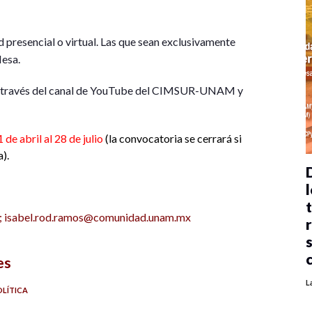
 presencial o virtual. Las que sean exclusivamente
Mesa.
o a través del canal de YouTube del CIMSUR-UNAM y
1 de abril al 28 de julio
(la convocatoria se cerrará si
a).
l
;
isabel.rod.ramos@comunidad.unam.mx
es
L
LÍTICA