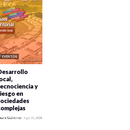
EVENTOS
Desarrollo
ocal,
tecnociencia y
riesgo en
sociedades
complejas
0 veces compartido
aura Gutiérrez
-
Ago 05, 2026
320 vistas