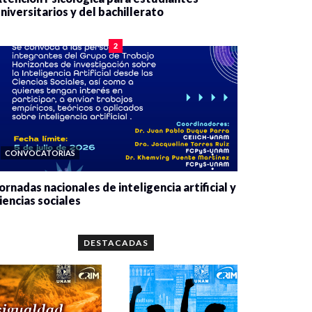
niversitarios y del bachillerato
0 veces compartido
2078 vistas
2
CONVOCATORIAS
ornadas nacionales de inteligencia artificial y
iencias sociales
0 veces compartido
5650 vistas
DESTACADAS