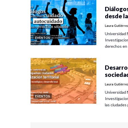
Diálogos
desde la
Laura Gutiérre
Universidad 
EVENTOS
Investigacio
derechos en
Desarrol
socieda
Laura Gutiérre
Universidad 
EVENTOS
Investigacio
las ciudade