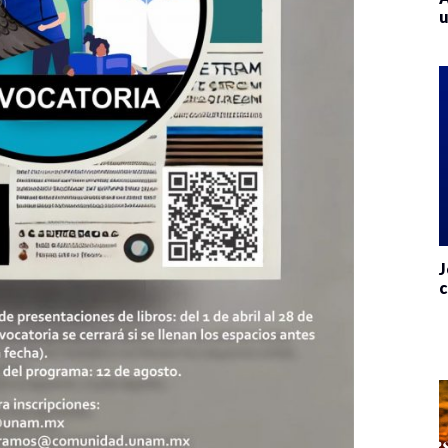
u
J
c