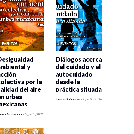
EVENTOS
EVENTOS
Desigualdad
Diálogos acerca
ambiental y
del cuidado y el
acción
autocuidado
colectiva por la
desde la
calidad del aire
práctica situada
en urbes
0 veces compartido
Laura Gutiérrez
-
Ago 05, 2026
mexicanas
357 vistas
0 veces compartido
aura Gutiérrez
-
Ago 05, 2026
365 vistas