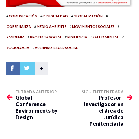
#
#
#
#
COMUNICACIÓN
DESIGUALDAD
GLOBALIZACIÓN
#
#
#
GOBERNANZA
MEDIO AMBIENTE
MOVIMIENTOS SOCIALES
#
#
#
#
PANDEMIA
PROTESTA SOCIAL
RESILIENCIA
SALUD MENTAL
#
SOCIOLOGÍA
VULNERABILIDAD SOCIAL
+
ENTRADA ANTERIOR
SIGUIENTE ENTRADA
Global
Profesor-
Conference
investigador en
Environments by
el área de
Design
Jurídica
Penitenciaria