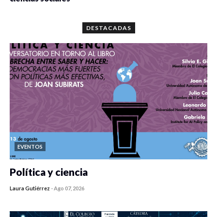
0 veces compartido
5673 vistas
DESTACADAS
EVENTOS
Política y ciencia
Laura Gutiérrez
-
Ago 07, 2026
0 veces compartido
417 vistas