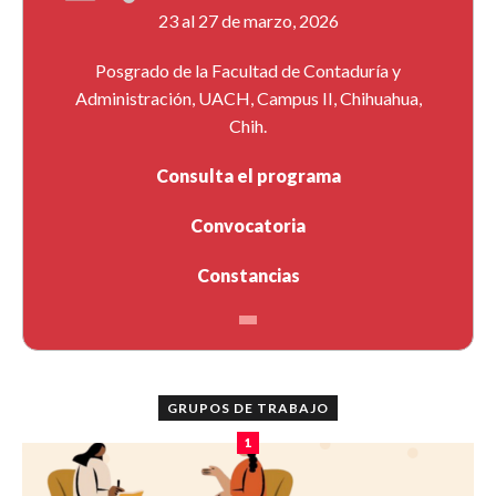
23 al 27 de marzo, 2026
Posgrado de la Facultad de Contaduría y
Administración, UACH, Campus II, Chihuahua,
Chih.
Consulta el programa
Convocatoria
Constancias
GRUPOS DE TRABAJO
1